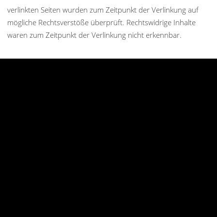
verlinkten Seiten wurden zum Zeitpunkt der Verlinkung auf
mögliche Rechtsverstöße überprüft. Rechtswidrige Inhalte
waren zum Zeitpunkt der Verlinkung nicht erkennbar.
Eine permanente inhaltliche Kontrolle der verlinkten Seiten ist
jedoch ohne konkrete Anhaltspunkte einer Rechtsverletzung
nicht zumutbar. Bei Bekanntwerden von Rechtsverletzungen
werden wir derartige Links umgehend entfernen.
URHEBERRECHT
Die durch die Seitenbetreiber erstellten Inhalte und Werke auf
diesen Seiten unterliegen dem deutschen Urheberrecht. Die
Vervielfältigung, Bearbeitung, Verbreitung und jede Art der
Verwertung außerhalb der Grenzen des Urheberrechtes
bedürfen der schriftlichen Zustimmung des jeweiligen Autors