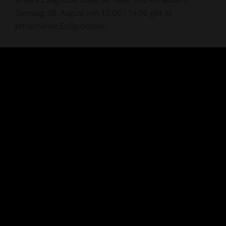
Samstag, 08. August von 10.00 - 14.00 gibt es
erfrischende Essigcocktails
WILLKOMMEN BEI UNS IN
DER PFALZ
Was der Doktorenhof besonders gut kann?
Den
perfekten Essig herstellen. In der Langsamkeit des Tuns, mit
viel Freude und Liebe, mit dem Hintergrundwissen vieler
Generationen lassen wir, besondere und einzigartige Essige
entstehen. „Doktorenhof – Heimat des Essigs“ ist für uns als
Familie ein Stück erfülltes Leben.