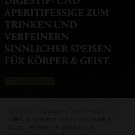
DIGESTIF- UND
APERITIF­ESSIGE ZUM
TRINKEN UND
VERFEINERN
SINNLICHER SPEISEN
FÜR KÖRPER & GEIST.
MEHR ALS NUR ESSIG
Am 08.08.2026 um haben wir noch freie Plätze für die
Kellerführung mit anschließender Essigdegustation!
Buchen und nähere Info´s finden Sie hier!
Unsere Essigstube sowie die Keller sind klimatisiert!