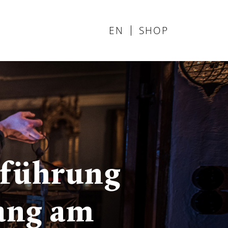
EN
SHOP
rführung
ang am