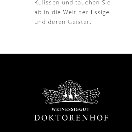
Kulissen und tauchen Sie
ab in die Welt der Essige
und deren Geister.