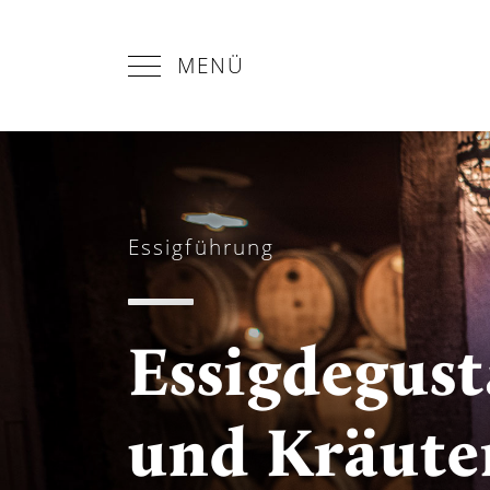
MENÜ
Essigführung
Essigdegust
und Kräut