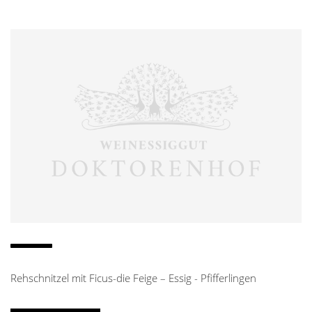
Rehschnitzel mit Ficus-die Feige – Essig - Pfifferlingen