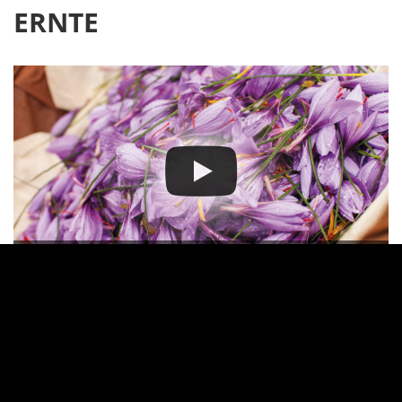
ERNTE
*
Mit einem Klick auf
den Play Button
werden Daten von YouTube geladen und
übertragen. Mehr Informationen in unserer
Datenschutzerklärung
ALLE SAFRAN PRODUKTE