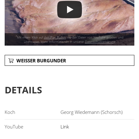
*
Mit einem Klick auf
den Play Button
werden Daten von YouTube geladen und
übertragen. Mehr Informationen in unserer
Datenschutzerklärung
WEISSER BURGUNDER
DETAILS
Georg Wiedemann (Schorsch)
Link